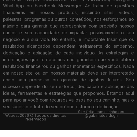
WhatsApp ou Facebook Messenger. Ao tratar de questões
financeiras em nossos produtos, incluindo sites, vídeos,
palestras, programas ou outros conteúdos, nos esforçamos ao
máximo para garantir que representem com precisão nossos
cursos e sua capacidade de impactar positivamente o seu
negócio e a sua vida. No entanto, é importante frisar que os
resultados alcançados dependem inteiramente do empenho,
dedicação e aplicação de cada indivíduo. As estratégias e
informações que fornecemos não garantem que você obterá
resultados financeiros ou ganhos monetários específicos. Nada
em nosso site ou em nossos materiais deve ser interpretado
como uma promessa ou garantia de ganhos futuros. Seu
sucesso depende do seu esforço, dedicação e aplicação das
ideias, ferramentas e estratégias que propomos. Estamos aqui
para apoiar você com recursos valiosos no seu caminho, mas o
seu sucesso é fruto do seu próprio esforço e dedicação.
Site feito com carinho por
Wabest 2026 © Todos os direitos
@gabimatos.dsgn
reservados