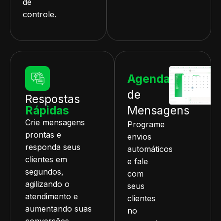
de
controle.
Agendamento
de
Respostas
Rápidas
Mensagens
Crie mensagens
Programe
prontas e
envios
responda seus
automáticos
clientes em
e fale
segundos,
com
agilizando o
seus
atendimento e
clientes
aumentando suas
no
conversões.