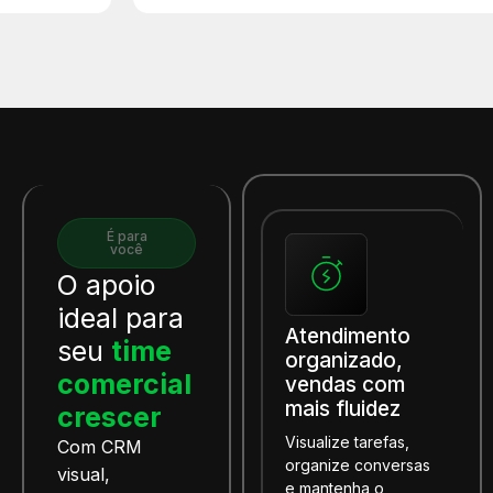
É para
você
O apoio
ideal para
Atendimento
seu
time
organizado,
comercial
vendas com
mais fluidez
crescer
Visualize tarefas,
Com CRM
organize conversas
visual,
e mantenha o