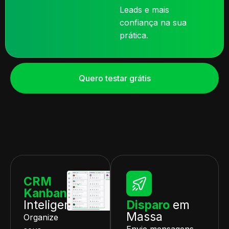
Leads e mais
confiança na sua
prática.
Quero testar grátis
CRM
Kanban
Inteligente
Disparo
em
Massa
Organize
Envie mensagens