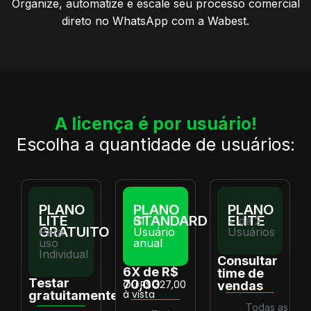
Organize, automatize e escale seu processo comercial
direto no WhatsApp com a Wabest.
A licença é por usuário!
Escolha a quantidade de usuários:
PLANO
PLANO
PLANO
LITE
STANDARD
ELITE
01
+ de 2
GRATUITO
Para
Usuário
Usuários
uso
anual
Individual
Consultar
6X de R$
time de
Testar
70,00
Ou R$ 327,00
vendas
à vista
gratuitamente
Todas as