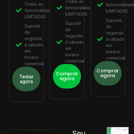
Todas as
Todas as
funcionalidad
funcionalidades
funcionalidades
ILIMITADAS
ILIMITADAS
LIMITADAS
Suporte
Suporte
Suporte
de
de
de
segunda
segunda
segunda
á sábado
á sábado
á sábado
em
em
em
horário
horário
horário
comercial
comercial
comercial
Comprar
Comprar
agora
Testar
agora
agora
Seu