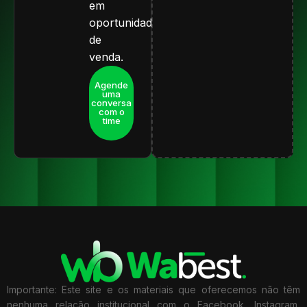
em
oportunidade
de
venda.
Agende
uma
conversa
com o
time
Importante: Este site e os materiais que oferecemos não têm
nenhuma relação institucional com o Facebook, Instagram,